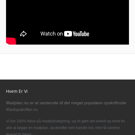
Hvem Er Vi
Madplan.nu er et søstersite til det meget populære opskriftssite
Madopskrifter.nu
Vi har 100% fokus på madplanlægning, og vil gøre det enkelt og nemt for
alle at lægge en madplan, og derefter selv handle ind, eller få varerne
leveret til døren.