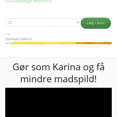
Chokoladekage (mormors)
- Læg i kurv -
2 kr.
333 Kcal | 1393 KJ
Gør som Karina og få
mindre madspild!