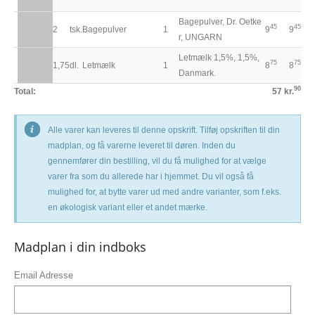
Bagepulver, Dr. Oetke
45
45
2
tsk.
Bagepulver
1
9
9
r, UNGARN
Letmælk 1,5%, 1,5%,
75
75
1,75
dl.
Letmælk
1
8
8
Danmark.
90
Total:
57 kr.
Alle varer kan leveres til denne opskrift. Tilføj opskriften til din
madplan, og få varerne leveret til døren. Inden du
gennemfører din bestilling, vil du få mulighed for at vælge
varer fra som du allerede har i hjemmet. Du vil også få
mulighed for, at bytte varer ud med andre varianter, som f.eks.
en økologisk variant eller et andet mærke.
Madplan i din indboks
Email Adresse