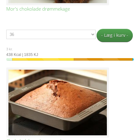
Mor's chokolade drømmekage
- Læg i kurv -
3 kr.
438 Kcal | 1835 KJ