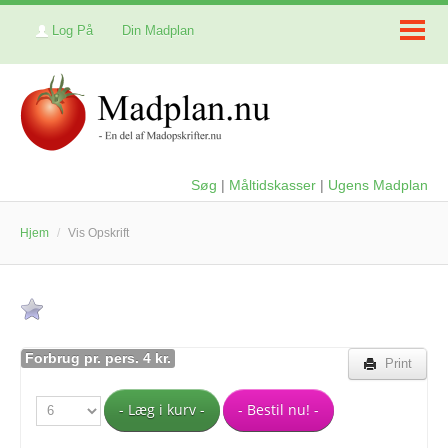
Log På
Din Madplan
Søg
|
Måltidskasser
|
Ugens Madplan
Hjem
/
Vis Opskrift
Forbrug pr. pers. 4 kr.
Print
- Læg i kurv -
- Bestil nu! -