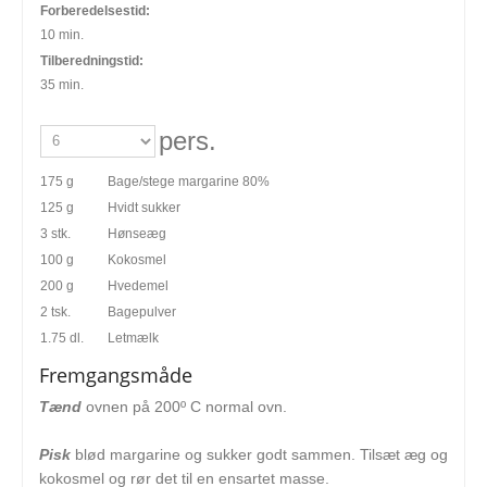
Forberedelsestid:
10 min.
Tilberedningstid:
35 min.
pers.
175 g
Bage/stege margarine 80%
125 g
Hvidt sukker
3 stk.
Hønseæg
100 g
Kokosmel
200 g
Hvedemel
2 tsk.
Bagepulver
1.75 dl.
Letmælk
Fremgangsmåde
Tænd
ovnen på 200º C normal ovn.
Pisk
blød margarine og sukker godt sammen. Tilsæt æg og
kokosmel og rør det til en ensartet masse.