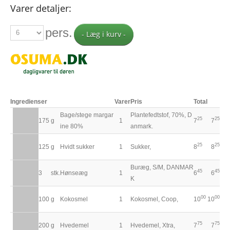
Varer detaljer:
pers.
- Læg i kurv -
Ingredienser
Varer
Pris
Total
Bage/stege margar
Plantefedtstof, 70%, D
25
25
175
g
1
7
7
ine 80%
anmark.
25
25
125
g
Hvidt sukker
1
Sukker,
8
8
Buræg, S/M, DANMAR
45
45
3
stk.
Hønseæg
1
6
6
K
00
00
100
g
Kokosmel
1
Kokosmel, Coop,
10
10
75
75
200
g
Hvedemel
1
Hvedemel, Xtra,
7
7