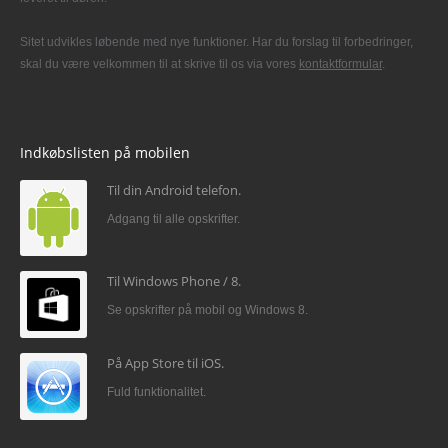
Sitet udvikles løbende med nye funktioner. Har du forslag til forbedringer,
skal du være velkommen til at skrive til os via vores
kontaktformular
.
Indkøbslisten på mobilen
Til din Android telefon.
Adgang til alle opskrifter.
Til Windows Phone / 8.
Se opskrifter på mobil og Windows 8.
På App Store til iOS.
Fuld funktionalitet.