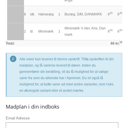
erige.
45
45
6
stk.
Hønseæg
1
Buræg, S/M, DANMARK
6
6
Minimælk ½ liter, Arla, Dan
50
50
2
dl.
Minimælk
1
6
6
mark.
10
Total:
86 kr.
Alle varer kan leveres til denne opskrift. Tilføj opskriften til din
madplan, og få varerne leveret til døren. Inden du
gennemfører din bestilling, vil du få mulighed for at vælge
varer fra som du allerede har i hjemmet. Du vil også få
mulighed for, at bytte varer ud med andre varianter, som f.eks.
en økologisk variant eller et andet mærke.
Madplan i din indboks
Email Adresse