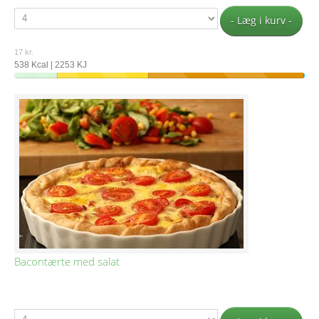
- Læg i kurv -
17 kr.
538 Kcal | 2253 KJ
Bacontærte med salat