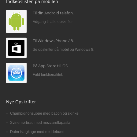
Indkøbslisten på mobilen
Til din Android telefon.
Adgang til alle opskrifter.
Til Windows Phone / 8.
Se opskrifter på mobil og Windows 8.
På App Store til iOS.
Fuld funktionalitet.
Nye Opskrifter
Champignonsuppe med bacon og skinke
Svinemørbrad med mozzarellapasta
Daim islagkage med nøddebund