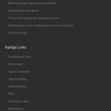
Bøf med bløde løg og hvide kartofler
Brændende kærlighed
Pasta med kylling og danablue-sauce
Skinkegryde med cocktailpølser serveret med ris
Nemme boller
Nyttige Links
Færdiglavet mad
Aftensmad
Ugens madplan
Søg opskrifter
Måltidskasser
FAQ
Hent vores app
Betingelser