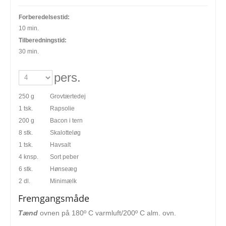
Forberedelsestid:
10 min.
Tilberedningstid:
30 min.
pers.
250 g
Grovtærtedej
1 tsk.
Rapsolie
200 g
Bacon i tern
8 stk.
Skalotteløg
1 tsk.
Havsalt
4 knsp.
Sort peber
6 stk.
Hønseæg
2 dl.
Minimælk
Fremgangsmåde
Tænd
ovnen på 180º C varmluft/200º C alm. ovn.