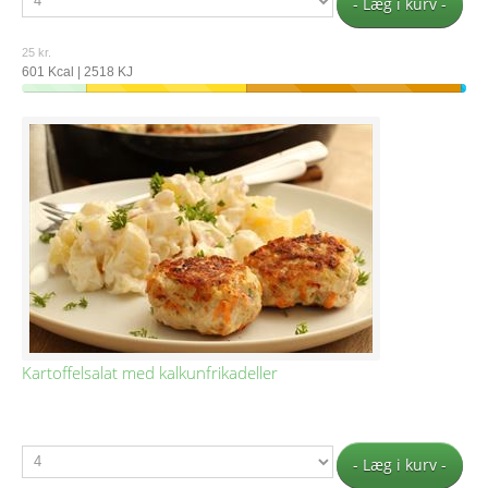
- Læg i kurv -
25 kr.
601 Kcal | 2518 KJ
Kartoffelsalat med kalkunfrikadeller
- Læg i kurv -