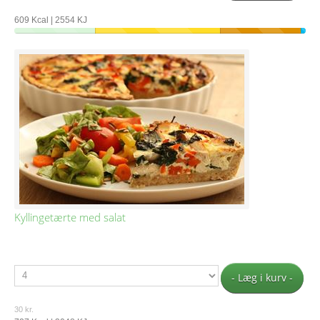
609 Kcal | 2554 KJ
Kyllingetærte med salat
- Læg i kurv -
30 kr.