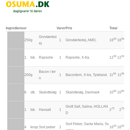
Ingredienser
Varer
Pris
Total
Grovtærted
50
50
250
g
1
Grovtærtedej, AMO,
18
18
ej
50
50
1
tsk.
Rapsolie
1
Rapsolie, X-tra,
12
12
Bacon i ter
95
95
200
g
1
Bacontern, X-tra, Tyskland.
11
11
n
95
95
8
stk.
Skalotteløg
1
Skalotteløg, Danmark
10
10
Groft Salt, Salina, HOLLAN
75
75
1
tsk.
Havsalt
1
2
2
D
Sort Peber, Santa Maria, Sv
50
50
4
knsp.
Sort peber
1
16
16