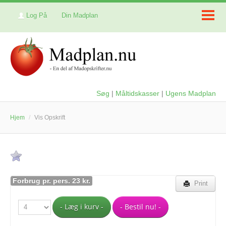
Log På
Din Madplan
Søg
|
Måltidskasser
|
Ugens Madplan
Hjem
/
Vis Opskrift
Forbrug pr. pers. 23 kr.
Print
- Læg i kurv -
- Bestil nu! -