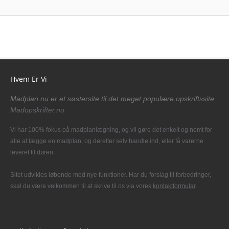
Hvem Er Vi
Madplan.nu er et søstersite til det meget populære opskriftssite
Madopskrifter.nu
Vi har 100% fokus på madplanlægning, og vil gøre det enkelt og nemt for
alle at lægge en madplan, og derefter selv handle ind, eller få varerne
leveret til døren.
Sitet udvikles løbende med nye funktioner. Har du forslag til forbedringer,
skal du være velkommen til at skrive til os via vores
kontaktformular
.