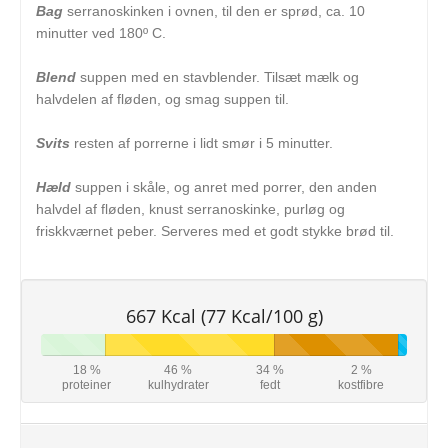
Bag
serranoskinken i ovnen, til den er sprød, ca. 10
minutter ved 180º C.
Blend
suppen med en stavblender. Tilsæt mælk og
halvdelen af fløden, og smag suppen til.
Svits
resten af porrerne i lidt smør i 5 minutter.
Hæld
suppen i skåle, og anret med porrer, den anden
halvdel af fløden, knust serranoskinke, purløg og
friskkværnet peber. Serveres med et godt stykke brød til.
667 Kcal (77 Kcal/100 g)
18 %
46 %
34 %
2 %
proteiner
kulhydrater
fedt
kostfibre