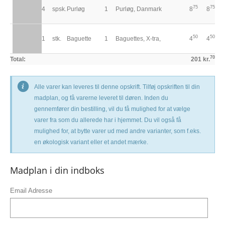
75
75
4
spsk.
Purløg
1
Purløg, Danmark
8
8
50
50
1
stk.
Baguette
1
Baguettes, X-tra,
4
4
70
Total:
201 kr.
Alle varer kan leveres til denne opskrift. Tilføj opskriften til din
madplan, og få varerne leveret til døren. Inden du
gennemfører din bestilling, vil du få mulighed for at vælge
varer fra som du allerede har i hjemmet. Du vil også få
mulighed for, at bytte varer ud med andre varianter, som f.eks.
en økologisk variant eller et andet mærke.
Madplan i din indboks
Email Adresse