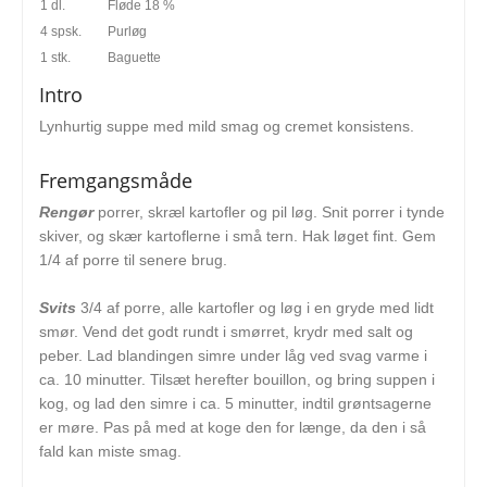
1 dl.
Fløde 18 %
4 spsk.
Purløg
1 stk.
Baguette
Intro
Lynhurtig suppe med mild smag og cremet konsistens.
Fremgangsmåde
Rengør
porrer, skræl kartofler og pil løg. Snit porrer i tynde
skiver, og skær kartoflerne i små tern. Hak løget fint. Gem
1/4 af porre til senere brug.
Svits
3/4 af porre, alle kartofler og løg i en gryde med lidt
smør. Vend det godt rundt i smørret, krydr med salt og
peber. Lad blandingen simre under låg ved svag varme i
ca. 10 minutter. Tilsæt herefter bouillon, og bring suppen i
kog, og lad den simre i ca. 5 minutter, indtil grøntsagerne
er møre. Pas på med at koge den for længe, da den i så
fald kan miste smag.