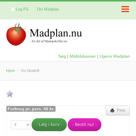
Log På
Din Madplan
Søg
|
Måltidskasser
|
Ugens Madplan
Hjem
/
Vis Opskrift
Forbrug pr. pers. 46 kr.
Print
- Læg i kurv -
- Bestil nu! -