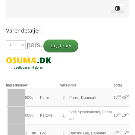
Varer detaljer:
pers.
- Læg i kurv -
Ingredienser
Varer
Pris
Total
50
00
800
g
Porre
2
Porrer, Danmark
17
35
Små Spisekartofler, Danm
95
95
600
g
Kartoffel
1
10
10
ark
50
50
2
stk.
Løg
1
Danske Løg, Danmark
5
5