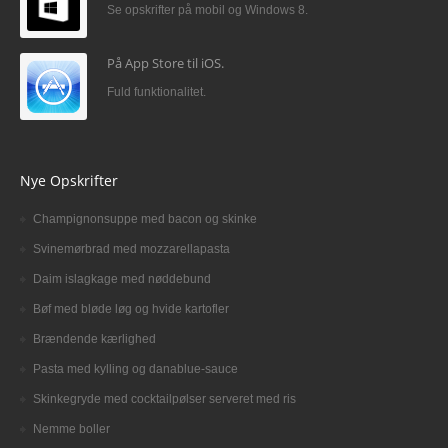
Se opskrifter på mobil og Windows 8.
På App Store til iOS.
Fuld funktionalitet.
Nye Opskrifter
Champignonsuppe med bacon og skinke
Svinemørbrad med mozzarellapasta
Daim islagkage med nøddebund
Bøf med bløde løg og hvide kartofler
Brændende kærlighed
Pasta med kylling og danablue-sauce
Skinkegryde med cocktailpølser serveret med ris
Nemme boller