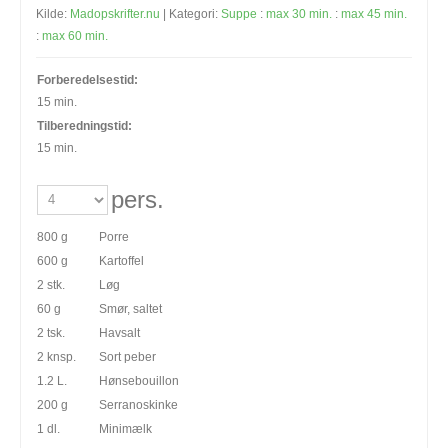
Kilde:
Madopskrifter.nu
| Kategori:
Suppe
:
max 30 min.
:
max 45 min.
:
max 60 min.
Forberedelsestid:
15 min.
Tilberedningstid:
15 min.
pers.
800 g
Porre
600 g
Kartoffel
2 stk.
Løg
60 g
Smør, saltet
2 tsk.
Havsalt
2 knsp.
Sort peber
1.2 L.
Hønsebouillon
200 g
Serranoskinke
1 dl.
Minimælk