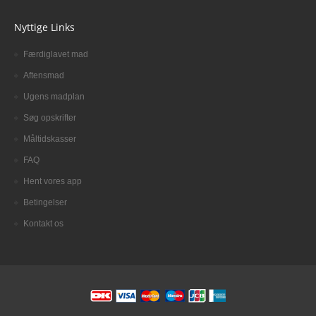
Nyttige Links
Færdiglavet mad
Aftensmad
Ugens madplan
Søg opskrifter
Måltidskasser
FAQ
Hent vores app
Betingelser
Kontakt os