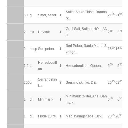
Saltet Smør, Thise, Danma
95
95
60
g
Smør, saltet
1
21
21
rk.
Groft Salt, Salina, HOLLAN
75
75
2
tsk.
Havsalt
1
2
2
D
Sort Peber, Santa Maria, S
50
50
2
knsp.
Sort peber
1
16
16
verige.
Hønsebouill
50
50
1,2
L.
1
Hønsebouillon, Queen,
5
5
on
Serranoskin
95
85
200
g
3
Serrano skinke, DE,
20
62
ke
Minimælk ½ liter, Arla, Dan
50
50
1
dl.
Minimælk
1
6
6
mark.
95
95
1
dl.
Fløde 18 %
1
Madlavningsfløde, 18%,
20
20