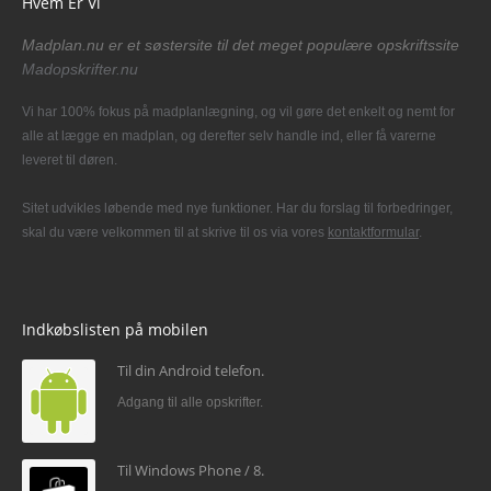
Hvem Er Vi
Madplan.nu er et søstersite til det meget populære opskriftssite
Madopskrifter.nu
Vi har 100% fokus på madplanlægning, og vil gøre det enkelt og nemt for
alle at lægge en madplan, og derefter selv handle ind, eller få varerne
leveret til døren.
Sitet udvikles løbende med nye funktioner. Har du forslag til forbedringer,
skal du være velkommen til at skrive til os via vores
kontaktformular
.
Indkøbslisten på mobilen
Til din Android telefon.
Adgang til alle opskrifter.
Til Windows Phone / 8.