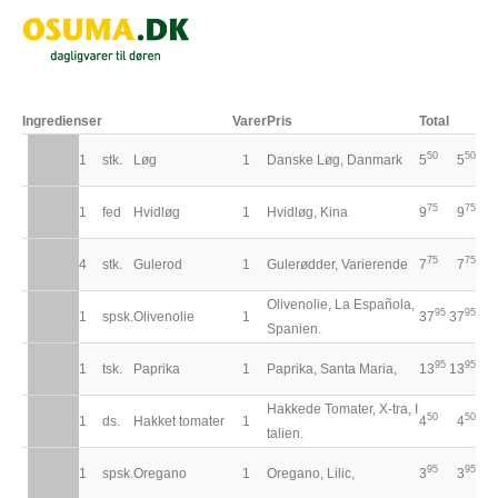
Ingredienser
Varer
Pris
Total
50
50
1
stk.
Løg
1
Danske Løg, Danmark
5
5
75
75
1
fed
Hvidløg
1
Hvidløg, Kina
9
9
75
75
4
stk.
Gulerod
1
Gulerødder, Varierende
7
7
Olivenolie, La Española,
95
95
1
spsk.
Olivenolie
1
37
37
Spanien.
95
95
1
tsk.
Paprika
1
Paprika, Santa Maria,
13
13
Hakkede Tomater, X-tra, I
50
50
1
ds.
Hakket tomater
1
4
4
talien.
95
95
1
spsk.
Oregano
1
Oregano, Lilic,
3
3