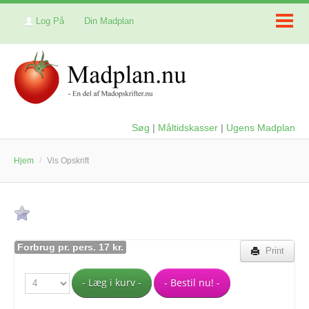
Log På
Din Madplan
Søg
|
Måltidskasser
|
Ugens Madplan
Hjem
/
Vis Opskrift
Forbrug pr. pers. 17 kr.
Print
- Læg i kurv -
- Bestil nu! -