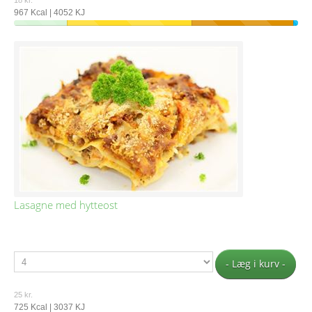
967 Kcal | 4052 KJ
Lasagne med hytteost
- Læg i kurv -
25 kr.
725 Kcal | 3037 KJ