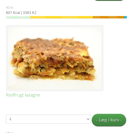
42 kr.
807 Kcal | 3383 KJ
Rodfrugt lasagne
- Læg i kurv -
18 kr.