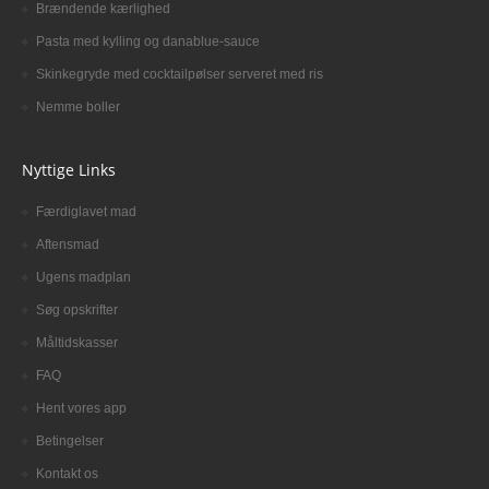
Brændende kærlighed
Pasta med kylling og danablue-sauce
Skinkegryde med cocktailpølser serveret med ris
Nemme boller
Nyttige Links
Færdiglavet mad
Aftensmad
Ugens madplan
Søg opskrifter
Måltidskasser
FAQ
Hent vores app
Betingelser
Kontakt os