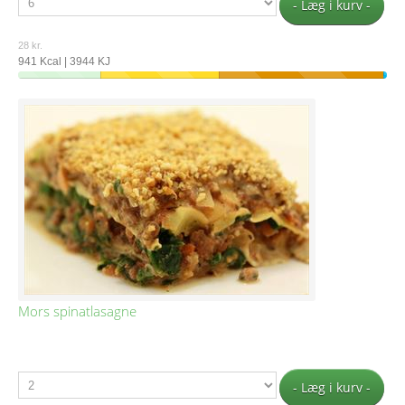
- Læg i kurv -
28 kr.
941 Kcal | 3944 KJ
Mors spinatlasagne
- Læg i kurv -