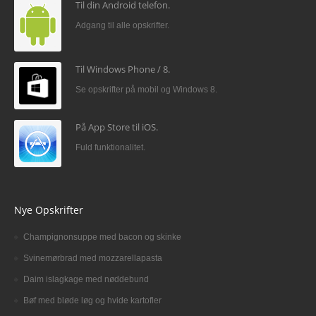
Til din Android telefon.
Adgang til alle opskrifter.
Til Windows Phone / 8.
Se opskrifter på mobil og Windows 8.
På App Store til iOS.
Fuld funktionalitet.
Nye Opskrifter
Champignonsuppe med bacon og skinke
Svinemørbrad med mozzarellapasta
Daim islagkage med nøddebund
Bøf med bløde løg og hvide kartofler