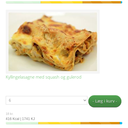
Kyllingelasagne med squash og gulerod
- Læg i kurv -
18 kr.
416 Kcal | 1741 KJ