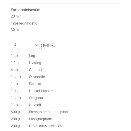
Forberedelsestid:
20 min.
Tilberedningstid:
30 min.
pers.
1 stk.
Løg
1 fed
Hvidløg
4 stk.
Gulerod
1 spsk.
Olivenolie
1 tsk.
Paprika
1 ds.
Hakket tomater
1 spsk.
Oregano
1 tsk.
Havsalt
500 g
Frossen helbladet spinat
200 g
Lasagneplade
200 g
Revet mozzarella 45+