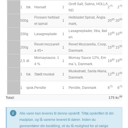
Groft Salt, Salina, HOLLA
75
75
1
tsk.
Havsalt
1
2
2
ND
Frossen helblad
Helbladet Spinat, Ängla
95
95
500
g
1
20
20
et spinat
mark,
Lasagneplader, Xtra, Itali
95
95
200
g
Lasagneplade
1
10
10
en.
Revet mozzarell
Revet Mozzarella, Coop,
95
95
200
g
1
15
15
a 45+
Danmark.
Mornaysauce, 1
Mornay Sauce 12%, Em
95
95
2,5
dl.
1
19
19
4 %
ma´s, Danmark.
Muskatnød, Santa Maria,
95
95
1
tsk.
Stødt muskat
1
12
12
Danmark.
75
75
1
spsk.
Persille
1
Persille, Danmark
8
8
60
Total:
175 kr.
Alle varer kan leveres til denne opskrift. Tilføj opskriften til din
madplan, og få varerne leveret til døren. Inden du
gennemfører din bestilling, vil du få mulighed for at vælge