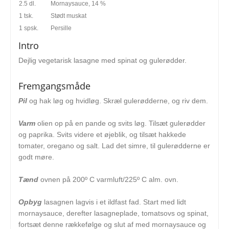
2.5 dl.
Mornaysauce, 14 %
1 tsk.
Stødt muskat
1 spsk.
Persille
Intro
Dejlig vegetarisk lasagne med spinat og gulerødder.
Fremgangsmåde
Pil
og hak løg og hvidløg. Skræl gulerødderne, og riv dem.
Varm
olien op på en pande og svits løg. Tilsæt gulerødder
og paprika. Svits videre et øjeblik, og tilsæt hakkede
tomater, oregano og salt. Lad det simre, til gulerødderne er
godt møre.
Tænd
ovnen på 200º C varmluft/225º C alm. ovn.
Opbyg
lasagnen lagvis i et ildfast fad. Start med lidt
mornaysauce, derefter lasagneplade, tomatsovs og spinat,
fortsæt denne rækkefølge og slut af med mornaysauce og