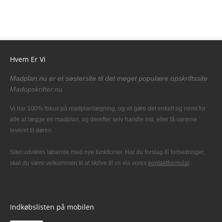
Hvem Er Vi
Madplan.nu er et søstersite til det meget populære opskriftssite
Madopskrifter.nu
Vi har 100% fokus på madplanlægning, og vil gøre det enkelt og nemt for
alle at lægge en madplan, og derefter selv handle ind, eller få varerne
leveret til døren.
Sitet udvikles løbende med nye funktioner. Har du forslag til forbedringer,
skal du være velkommen til at skrive til os via vores
kontaktformular
.
Indkøbslisten på mobilen