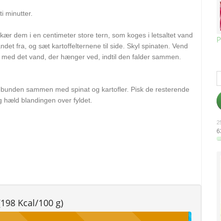
i minutter.
skær dem i en centimeter store tern, som koges i letsaltet vand
P
ndet fra, og sæt kartoffelternene til side. Skyl spinaten. Vend
med det vand, der hænger ved, indtil den falder sammen.
tebunden sammen med spinat og kartofler. Pisk de resterende
 hæld blandingen over fyldet.
25
6
(198 Kcal/100 g)