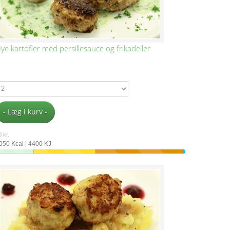
ye kartofler med persillesauce og frikadeller
- Læg i kurv -
 kr.
050 Kcal | 4400 KJ