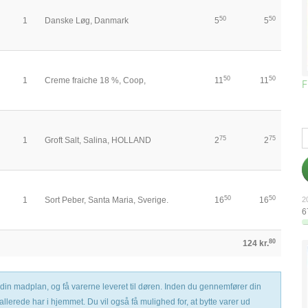
50
50
1
Danske Løg, Danmark
5
5
50
50
1
Creme fraiche 18 %, Coop,
11
11
F
75
75
1
Groft Salt, Salina, HOLLAND
2
2
50
50
20
1
Sort Peber, Santa Maria, Sverige.
16
16
6
80
124 kr.
 til din madplan, og få varerne leveret til døren. Inden du gennemfører din
 allerede har i hjemmet. Du vil også få mulighed for, at bytte varer ud