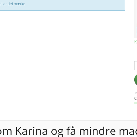
 et andet mærke.
K
19
6
om Karina og få mindre mad