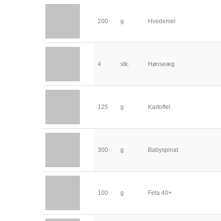
200
g
Hvedemel
4
stk.
Hønseæg
125
g
Kartoffel
300
g
Babyspinat
100
g
Feta 40+