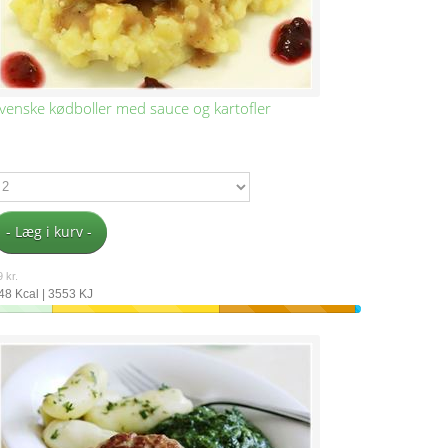
venske kødboller med sauce og kartofler
- Læg i kurv -
 kr.
48 Kcal | 3553 KJ