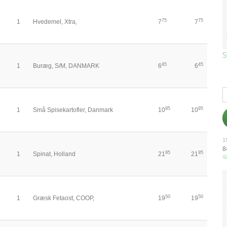
75
75
1
Hvedemel, Xtra,
7
7
S
45
45
1
Buræg, S/M, DANMARK
6
6
95
95
1
Små Spisekartofler, Danmark
10
10
19
8
95
95
1
Spinat, Holland
21
21
50
50
1
Græsk Fetaost, COOP,
19
19