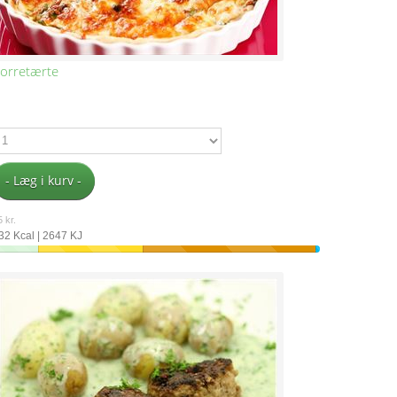
orretærte
- Læg i kurv -
 kr.
32 Kcal | 2647 KJ