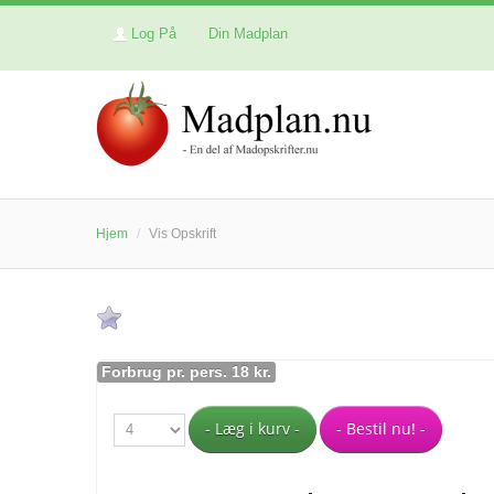
Log På
Din Madplan
Hjem
/
Vis Opskrift
Forbrug pr. pers. 18 kr.
- Læg i kurv -
- Bestil nu! -