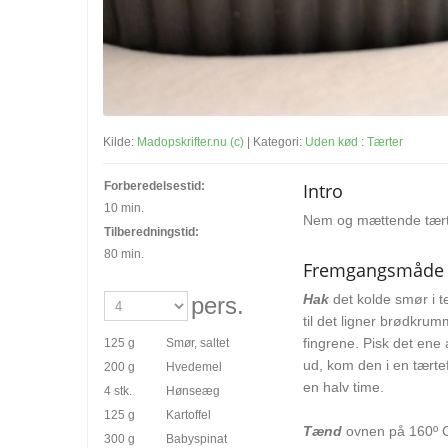
Kilde:
Madopskrifter.nu (c)
| Kategori:
Uden kød
:
Tærter
Forberedelsestid:
Intro
10 min.
Nem og mættende tærte
Tilberedningstid:
80 min.
Fremgangsmåde
Hak
det kolde smør i 
pers.
til det ligner brødkru
fingrene. Pisk det ene
125 g
Smør, saltet
ud, kom den i en tærtef
200 g
Hvedemel
en halv time.
4 stk.
Hønseæg
125 g
Kartoffel
Tænd
ovnen på 160º C
300 g
Babyspinat