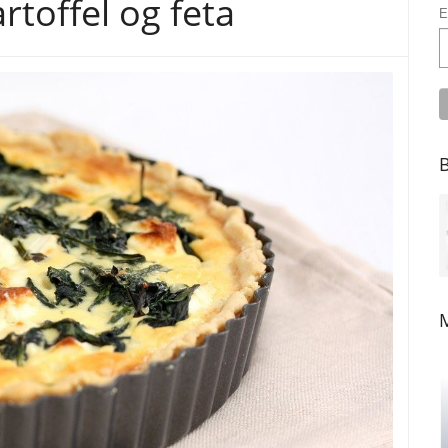
rtoffel og feta
E
B