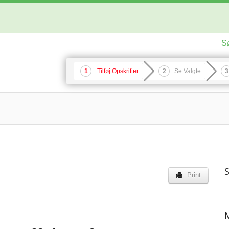
S
Tilføj Opskrifter
Se Valgte
S
Print
M