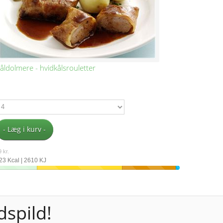
åldolmere - hvidkålsrouletter
- Læg i kurv -
 kr.
23 Kcal | 2610 KJ
spild!