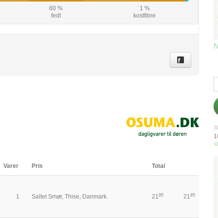
60 %
1 %
fedt
kostfibre
N
30
1
Varer
Pris
Total
95
95
1
Saltet Smør, Thise, Danmark.
21
21