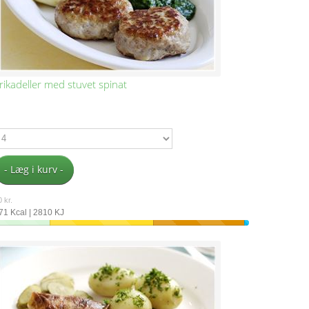
rikadeller med stuvet spinat
- Læg i kurv -
 kr.
71 Kcal | 2810 KJ