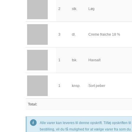
2
stk.
Løg
3
dl.
Creme fraiche 18 %
1
tsk.
Havsalt
1
knsp.
Sort peber
Total:
Alle varer kan leveres til denne opskrift. Tilføj opskriften
bestilling, vil du få mulighed for at vælge varer fra som du