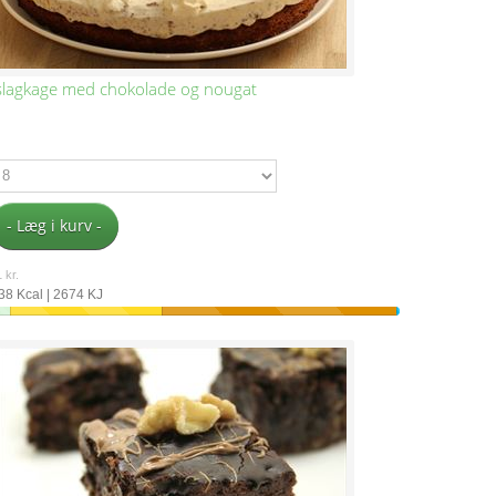
slagkage med chokolade og nougat
- Læg i kurv -
 kr.
38 Kcal | 2674 KJ