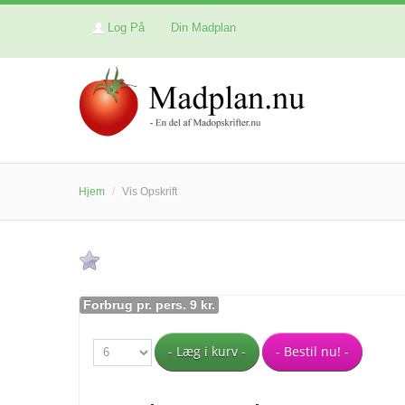
Log På
Din Madplan
Hjem
/
Vis Opskrift
Forbrug pr. pers. 9 kr.
- Læg i kurv -
- Bestil nu! -