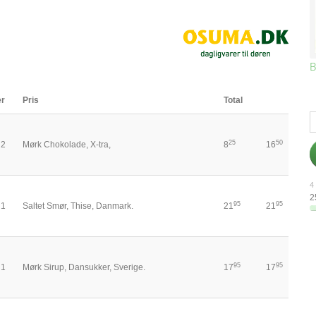
B
er
Pris
Total
25
50
2
Mørk Chokolade, X-tra,
8
16
4 
2
95
95
1
Saltet Smør, Thise, Danmark.
21
21
95
95
1
Mørk Sirup, Dansukker, Sverige.
17
17