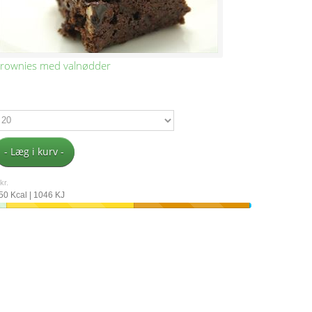
rownies med valnødder
- Læg i kurv -
kr.
50 Kcal | 1046 KJ