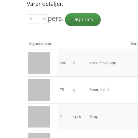
Varer detaljer:
pers.
- Læg i kurv -
Ingredienser
Var
200
g
Mørk chokolade
75
g
Smør, saltet
2
spsk.
Sirup