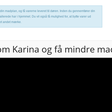
 til din madplan, og få varerne leveret til døren. Inden du gennemfører din
 allerede har i hjemmet. Du vil også få mulighed for, at bytte varer ud
 et andet mærke.
om Karina og få mindre mad