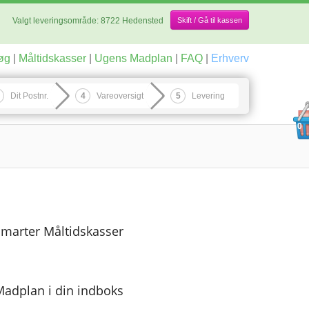
Valgt leveringsområde:
8722 Hedensted
Skift / Gå til kassen
øg
|
Måltidskasser
|
Ugens Madplan
|
FAQ
|
Erhverv
Dit Postnr.
Vareoversigt
Levering
0
marter Måltidskasser
adplan i din indboks