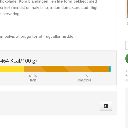
chokolade. Kom blandingen i en lille form beklædt med
på køl i mindst en halv time, inden den skæres ud. Sigt
n servering.
I
pelvis at bruge tørret frugt eller nødder.
(464 Kcal/100 g)
11
6
41 %
1 %
fedt
kostfibre