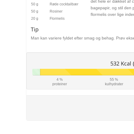
det hele er dækket af 
50 g
Røde cocktailbær
bagepapir, og stil den 
50 g
Rosiner
flormelis over lige inde
20 g
Flormelis
Tip
Man kan variere fyldet efter smag og behag. Prøv eksem
532 Kcal 
4 %
55 %
proteiner
kulhydrater