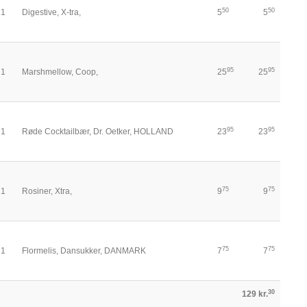
50
50
1
Digestive, X-tra,
5
5
95
95
1
Marshmellow, Coop,
25
25
95
95
1
Røde Cocktailbær, Dr. Oetker, HOLLAND
23
23
75
75
1
Rosiner, Xtra,
9
9
75
75
1
Flormelis, Dansukker, DANMARK
7
7
30
129 kr.