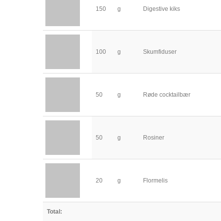
150
g
Digestive kiks
100
g
Skumfiduser
50
g
Røde cocktailbær
50
g
Rosiner
20
g
Flormelis
Total: