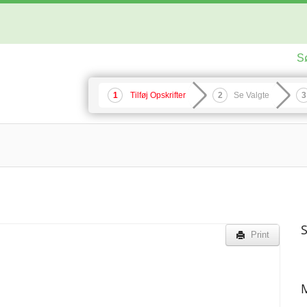
S
Tilføj Opskrifter
Se Valgte
S
Print
M