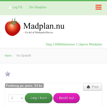
Log På
Din Madplan
Søg
|
Måltidskasser
|
Ugens Madplan
Hjem
/
Vis Opskrift
Forbrug pr. pers. 14 kr.
Print
- Læg i kurv -
- Bestil nu! -