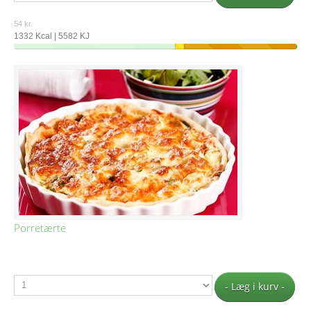
54 kr.
1332 Kcal | 5582 KJ
Porretærte
- Læg i kurv -