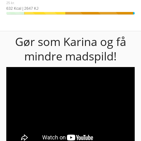
25 kr.
632 Kcal | 2647 KJ
Gør som Karina og få
mindre madspild!