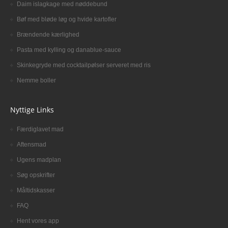
Daim islagkage med nøddebund
Bøf med bløde løg og hvide kartofler
Brændende kærlighed
Pasta med kylling og danablue-sauce
Skinkegryde med cocktailpølser serveret med ris
Nemme boller
Nyttige Links
Færdiglavet mad
Aftensmad
Ugens madplan
Søg opskrifter
Måltidskasser
FAQ
Hent vores app