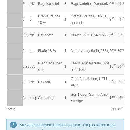
45
35
3
stk.
Bagekartoffel
3
Bagekartoffel, Danmark
6
19
Creme fraiche
Creme Fraiche, 18%, D
25
25
1
dl.
1
9
9
18 %
anmark.
45
45
0,25
stk.
Hønseæg
1
Buræg, S/M, DANMARK
6
6
95
95
1
dl.
Fløde 18 %
1
Madlavningsfløde, 18%,
20
20
Bredbladet per
Bredbladet Persille, Ude
50
50
0,25
bdt.
1
16
16
sille
nlandske
Groft Salt, Salina, HOLL
75
75
1
tsk.
Havsalt
1
2
2
AND
Sort Peber, Santa Maria,
50
50
1
knsp.
Sort peber
1
16
16
Sverige.
75
Total:
91 kr.
Alle varer kan leveres til denne opskrift. Tilføj opskriften til din