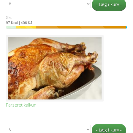
- Læg i kurv -
3 kr.
97 Kcal | 406 KJ
Farseret kalkun
- Læg i kurv -