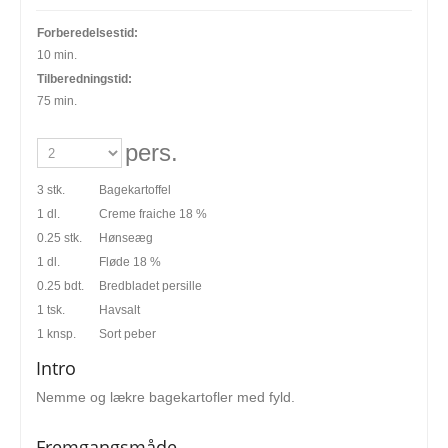
Forberedelsestid:
10 min.
Tilberedningstid:
75 min.
pers.
3 stk.
Bagekartoffel
1 dl.
Creme fraiche 18 %
0.25 stk.
Hønseæg
1 dl.
Fløde 18 %
0.25 bdt.
Bredbladet persille
1 tsk.
Havsalt
1 knsp.
Sort peber
Intro
Nemme og lækre bagekartofler med fyld.
Fremgangsmåde