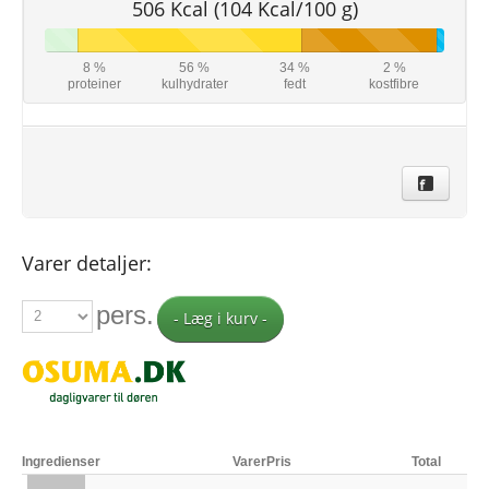
506 Kcal (104 Kcal/100 g)
8 %
56 %
34 %
2 %
proteiner
kulhydrater
fedt
kostfibre
Varer detaljer:
pers.
- Læg i kurv -
Ingredienser
Varer
Pris
Total