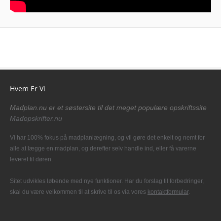
Hvem Er Vi
Madplan.nu er et søstersite til det meget populære opskriftssite
Madopskrifter.nu
Vi har 100% fokus på madplanlægning, og vil gøre det enkelt og nemt for
alle at lægge en madplan, og derefter selv handle ind, eller få varerne
leveret til døren.
Sitet udvikles løbende med nye funktioner. Har du forslag til forbedringer,
skal du være velkommen til at skrive til os via vores
kontaktformular
.