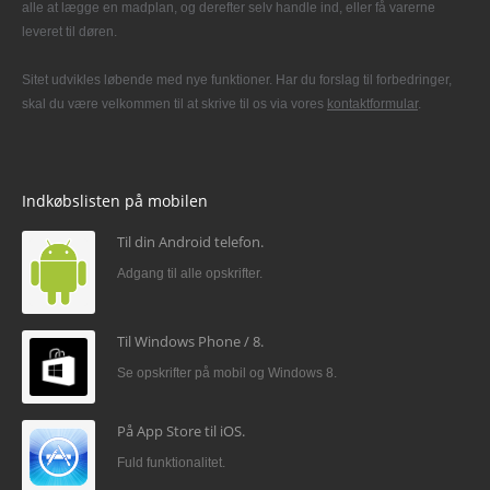
alle at lægge en madplan, og derefter selv handle ind, eller få varerne
leveret til døren.
Sitet udvikles løbende med nye funktioner. Har du forslag til forbedringer,
skal du være velkommen til at skrive til os via vores
kontaktformular
.
Indkøbslisten på mobilen
Til din Android telefon.
Adgang til alle opskrifter.
Til Windows Phone / 8.
Se opskrifter på mobil og Windows 8.
På App Store til iOS.
Fuld funktionalitet.