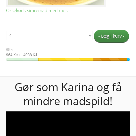
Oksekøds simremad med mos
- Læg i kurv -
68 kr.
964 Kcal | 4038 KJ
Gør som Karina og få
mindre madspild!