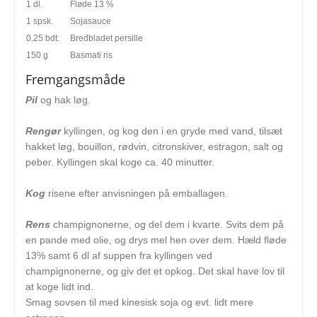
1 dl.
Fløde 13 %
1 spsk.
Sojasauce
0.25 bdt.
Bredbladet persille
150 g
Basmati ris
Fremgangsmåde
Pil
og hak løg.
Rengør
kyllingen, og kog den i en gryde med vand, tilsæt
hakket løg, bouillon, rødvin, citronskiver, estragon, salt og
peber. Kyllingen skal koge ca. 40 minutter.
Kog
risene efter anvisningen på emballagen.
Rens
champignonerne, og del dem i kvarte. Svits dem på
en pande med olie, og drys mel hen over dem. Hæld fløde
13% samt 6 dl af suppen fra kyllingen ved
champignonerne, og giv det et opkog. Det skal have lov til
at koge lidt ind.
Smag sovsen til med kinesisk soja og evt. lidt mere