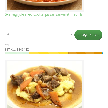
Skinkegryde med cocktailpølser serveret med ris
- Læg i kurv -
37 kr.
827 Kcal | 3464 KJ