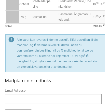
Bredbladet pe
Bredbladet Persille, Ude
50
50
0,25
bdt.
1
16
16
rsille
nlandske
Basmatiris, Änglamark, T
95
95
150
g
Basmati ris
1
21
21
yskland.
40
Total:
284 kr.
Alle varer kan leveres til denne opskrift. Tilføj opskriften til din
madplan, og få varerne leveret til døren. Inden du
gennemfører din bestilling, vil du få mulighed for at vælge
varer fra som du allerede har i hjemmet. Du vil også få
mulighed for, at bytte varer ud med andre varianter, som f.eks.
en økologisk variant eller et andet mærke.
Madplan i din indboks
Email Adresse