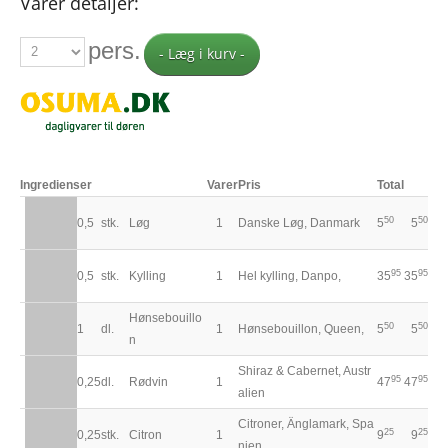
Varer detaljer:
pers.
- Læg i kurv -
Ingredienser
Varer
Pris
Total
50
50
0,5
stk.
Løg
1
Danske Løg, Danmark
5
5
95
95
0,5
stk.
Kylling
1
Hel kylling, Danpo,
35
35
Hønsebouillo
50
50
1
dl.
1
Hønsebouillon, Queen,
5
5
n
Shiraz & Cabernet, Austr
95
95
0,25
dl.
Rødvin
1
47
47
alien
Citroner, Änglamark, Spa
25
25
0,25
stk.
Citron
1
9
9
nien