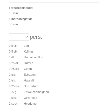
Forberedelsestid:
15 min.
Tilberedningstid:
50 min.
pers.
0.5 stk.
Løg
0.5 stk.
Kylling
1 dl.
Hønsebouillon
0.25 dl.
Rødvin
0.25 stk.
Citron
1 tsk.
Estragon
1 tsk.
Havsalt
0.25 tsk.
Sort peber
125 g
Friske champignon
1 spsk.
Olivenolie
2 spsk.
Hvedemel