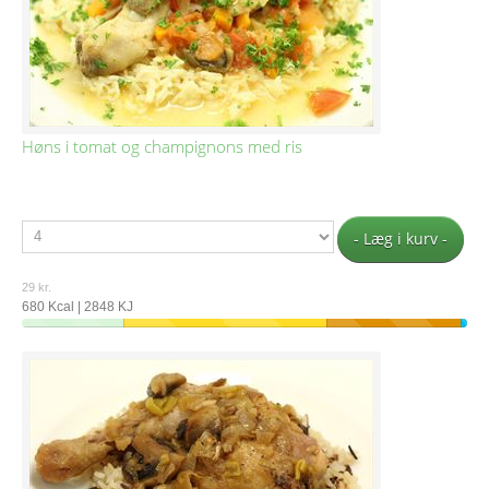
Høns i tomat og champignons med ris
- Læg i kurv -
29 kr.
680 Kcal | 2848 KJ