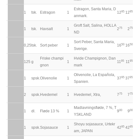
Estragon, Santa Maria, D
95
95
1
tsk.
Estragon
1
12
12
anmark.
Groft Salt, Salina, HOLLA
75
75
1
tsk.
Havsalt
1
2
2
ND
Sort Peber, Santa Maria,
50
50
0,25
tsk.
Sort peber
1
16
16
Sverige.
Friske champi
Hvide Champignon, Dan
95
95
125
g
1
11
11
gnon
mark
Olivenolie, La Española,
95
95
1
spsk.
Olivenolie
1
37
37
Spanien.
75
75
2
spsk.
Hvedemel
1
Hvedemel, Xtra,
7
7
Madlavningsfløde, 7 %, T
00
00
1
dl.
Fløde 13 %
1
9
9
YSKLAND
Shoyu sojasauce, Urtekr
95
95
1
spsk.
Sojasauce
1
42
42
am, JAPAN