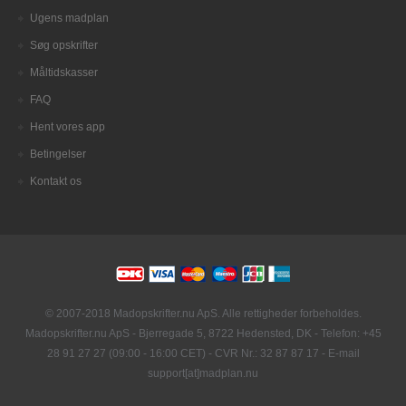
Ugens madplan
Søg opskrifter
Måltidskasser
FAQ
Hent vores app
Betingelser
Kontakt os
© 2007-2018 Madopskrifter.nu ApS. Alle rettigheder forbeholdes.
Madopskrifter.nu ApS - Bjerregade 5, 8722 Hedensted, DK - Telefon: +45
28 91 27 27 (09:00 - 16:00 CET) - CVR Nr.: 32 87 87 17 - E-mail
support[at]madplan.nu