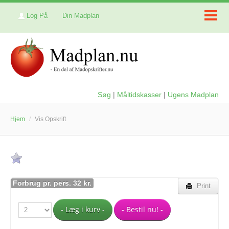
Log På
Din Madplan
Søg
|
Måltidskasser
|
Ugens Madplan
Hjem
/
Vis Opskrift
Forbrug pr. pers. 32 kr.
Print
- Læg i kurv -
- Bestil nu! -