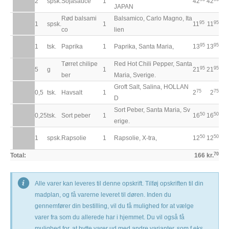
2
spsk.
Sojasauce
1
42
42
JAPAN
Rød balsami
Balsamico, Carlo Magno, Ita
95
95
1
spsk.
1
11
11
co
lien
95
95
1
tsk.
Paprika
1
Paprika, Santa Maria,
13
13
Tørret chilipe
Red Hot Chili Pepper, Santa
95
95
5
g
1
21
21
ber
Maria, Sverige.
Groft Salt, Salina, HOLLAN
75
75
0,5
tsk.
Havsalt
1
2
2
D
Sort Peber, Santa Maria, Sv
50
50
0,25
tsk.
Sort peber
1
16
16
erige.
50
50
1
spsk.
Rapsolie
1
Rapsolie, X-tra,
12
12
70
Total:
166 kr.
Alle varer kan leveres til denne opskrift. Tilføj opskriften til din
madplan, og få varerne leveret til døren. Inden du
gennemfører din bestilling, vil du få mulighed for at vælge
varer fra som du allerede har i hjemmet. Du vil også få
mulighed for, at bytte varer ud med andre varianter, som f.eks.