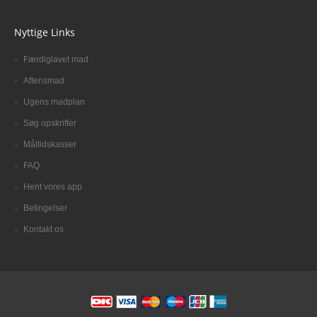
Nyttige Links
Færdiglavet mad
Aftensmad
Ugens madplan
Søg opskrifter
Måltidskasser
FAQ
Hent vores app
Betingelser
Kontakt os