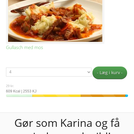
Gullasch med mos
- Læg i kurv -
29 kr.
609 Kcal | 2553 KJ
Gør som Karina og få