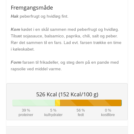
Fremgangsmåde
Hak
peberfrugt og hvidløg fint.
Kom
kødet i en skål sammen med peberfrugt og hvidløg.
Tilsæt sojasauce, balsamico, paprika, chili, salt og peber.
Rør det sammen til en fars. Lad evt. farsen trække en time
i køleskabet.
Form
farsen til frikadeller, og steg dem på en pande med
rapsolie ved middel varme.
526 Kcal (152 Kcal/100 g)
39 %
5 %
56 %
0 %
proteiner
kulhydrater
fedt
kostfibre