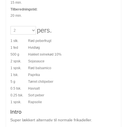
15 min.
Tilberedningstid:
20 min.
pers.
1 stk.
Rød peberfrugt
1 fed
Hvidløg
500 g
Hakket svinekød 10%
2 spsk.
Sojasauce
1 spsk.
Rød balsamico
1 tsk.
Paprika
5 g
Tørret chilipeber
0.5 tsk.
Havsalt
0.25 tsk.
Sort peber
1 spsk.
Rapsolie
Intro
Super lækkert alternativ til normale frikadeller.