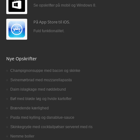
Se opskrifter på mobil og Windows 8.
På App Store til iOS.
Fuld funktionalitet.
Nye Opskrifter
Champignonsuppe med bacon og skinke
Svinemørbrad med mozzarellapasta
Daim islagkage med nøddebund
Bøf med bløde løg og hvide kartofler
Brændende kærlighed
Pasta med kylling og danablue-sauce
Skinkegryde med cocktailpølser serveret med ris
Nemme boller