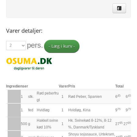
Varer detaljer:
pers.
- Læg i kurv -
Ingredienser
Varer
Pris
Total
Rød peberfru
45
45
1
stk.
1
Rød Peber, Spanien
6
6
gt
75
75
1
fed
Hvidløg
1
Hvidløg, Kina
9
9
Hakket svine
Hk. Svinekød 8-12%, 8-12
95
95
500
g
1
27
27
kød 10%
%, Danmark/Tyskland
Shoyu sojasauce, Urtekram,
95
95