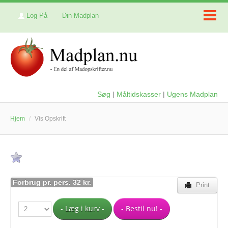
Log På
Din Madplan
Søg
|
Måltidskasser
|
Ugens Madplan
Hjem
/
Vis Opskrift
Forbrug pr. pers. 32 kr.
Print
- Læg i kurv -
- Bestil nu! -