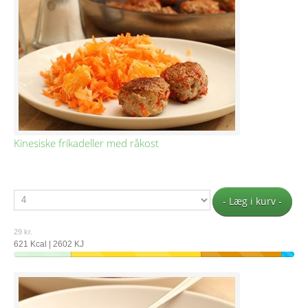
Kinesiske frikadeller med råkost
- Læg i kurv -
29 kr.
621 Kcal | 2602 KJ