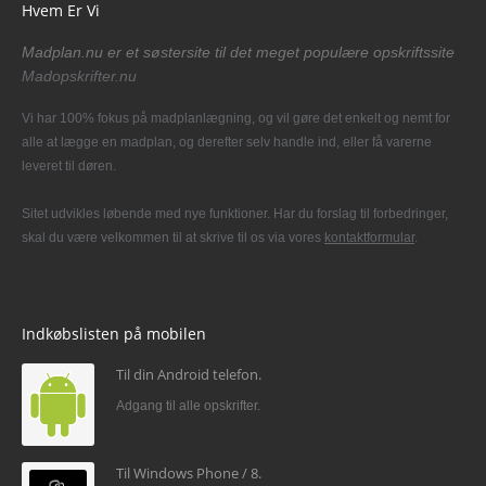
Hvem Er Vi
Madplan.nu er et søstersite til det meget populære opskriftssite
Madopskrifter.nu
Vi har 100% fokus på madplanlægning, og vil gøre det enkelt og nemt for
alle at lægge en madplan, og derefter selv handle ind, eller få varerne
leveret til døren.
Sitet udvikles løbende med nye funktioner. Har du forslag til forbedringer,
skal du være velkommen til at skrive til os via vores
kontaktformular
.
Indkøbslisten på mobilen
Til din Android telefon.
Adgang til alle opskrifter.
Til Windows Phone / 8.