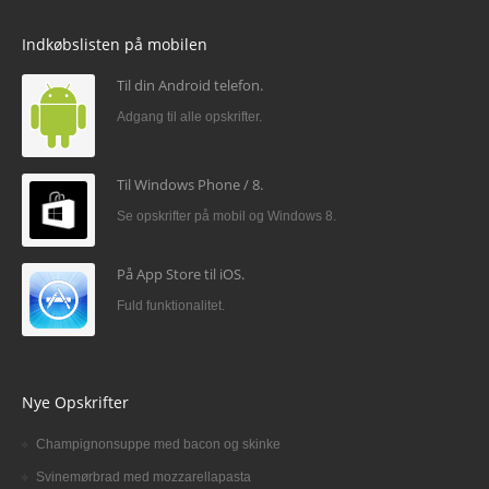
Indkøbslisten på mobilen
Til din Android telefon.
Adgang til alle opskrifter.
Til Windows Phone / 8.
Se opskrifter på mobil og Windows 8.
På App Store til iOS.
Fuld funktionalitet.
Nye Opskrifter
Champignonsuppe med bacon og skinke
Svinemørbrad med mozzarellapasta