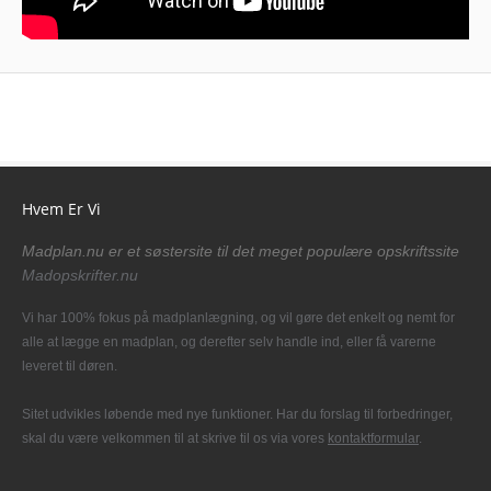
Hvem Er Vi
Madplan.nu er et søstersite til det meget populære opskriftssite
Madopskrifter.nu
Vi har 100% fokus på madplanlægning, og vil gøre det enkelt og nemt for
alle at lægge en madplan, og derefter selv handle ind, eller få varerne
leveret til døren.
Sitet udvikles løbende med nye funktioner. Har du forslag til forbedringer,
skal du være velkommen til at skrive til os via vores
kontaktformular
.