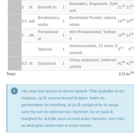
Basmatiris, Änglamark, Tyskl
95
95
3
dl.
Basmati ris
1
21
21
and.
Bredbladet p
Bredbladet Persille, Udenla
50
50
0,5
bdt.
1
16
16
ersille
ndske
Romainesal
Mini Romainesalat, Tysklan
50
50
2
stk.
1
14
14
at
d
Aluminiumsfolie, 15 meter, D
75
75
-
-
Stanniol
1
9
9
anmark.
Shoyu sojasauce, Urtekram,
95
95
0,5
dl.
Sojasauce
1
42
42
JAPAN
55
Total:
172 kr.
Alle varer kan leveres til denne opskrift. Tilføj opskriften til din
madplan, og få varerne leveret til døren. Inden du
gennemfører din bestilling, vil du få mulighed for at vælge
varer fra som du allerede har i hjemmet. Du vil også få
mulighed for, at bytte varer ud med andre varianter, som f.eks.
en økologisk variant eller et andet mærke.