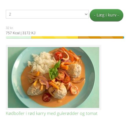
- Læg i kurv -
32 kr.
757 Kcal | 3172 KJ
Kødboller i rød karry med gulerødder og tomat