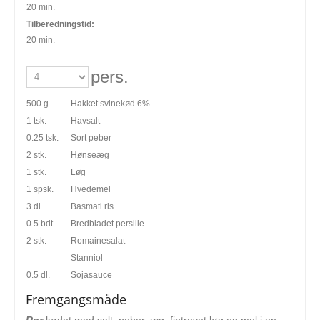
20 min.
Tilberedningstid:
20 min.
pers.
500 g
Hakket svinekød 6%
1 tsk.
Havsalt
0.25 tsk.
Sort peber
2 stk.
Hønseæg
1 stk.
Løg
1 spsk.
Hvedemel
3 dl.
Basmati ris
0.5 bdt.
Bredbladet persille
2 stk.
Romainesalat
Stanniol
0.5 dl.
Sojasauce
Fremgangsmåde
Rør
kødet med salt, peber, æg, fintrevet løg og mel i en