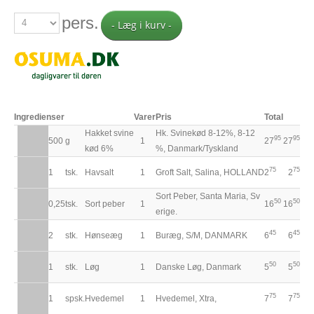
pers.
- Læg i kurv -
Ingredienser
Varer
Pris
Total
Hakket svine
Hk. Svinekød 8-12%, 8-12
95
95
500
g
1
27
27
kød 6%
%, Danmark/Tyskland
75
75
1
tsk.
Havsalt
1
Groft Salt, Salina, HOLLAND
2
2
Sort Peber, Santa Maria, Sv
50
50
0,25
tsk.
Sort peber
1
16
16
erige.
45
45
2
stk.
Hønseæg
1
Buræg, S/M, DANMARK
6
6
50
50
1
stk.
Løg
1
Danske Løg, Danmark
5
5
75
75
1
spsk.
Hvedemel
1
Hvedemel, Xtra,
7
7