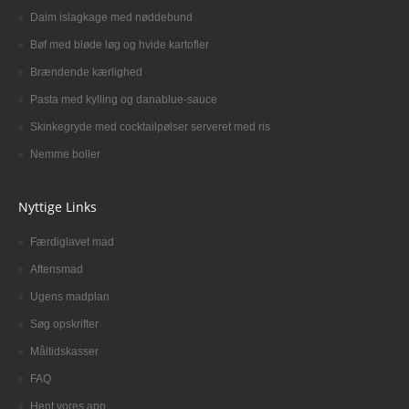
Daim islagkage med nøddebund
Bøf med bløde løg og hvide kartofler
Brændende kærlighed
Pasta med kylling og danablue-sauce
Skinkegryde med cocktailpølser serveret med ris
Nemme boller
Nyttige Links
Færdiglavet mad
Aftensmad
Ugens madplan
Søg opskrifter
Måltidskasser
FAQ
Hent vores app