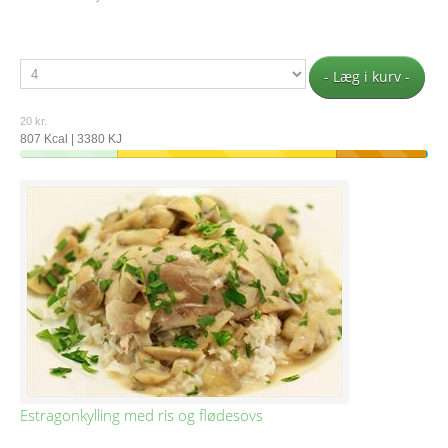
- Læg i kurv -
20 kr.
807 Kcal | 3380 KJ
Estragonkylling med ris og flødesovs