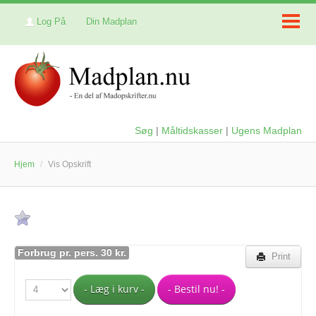
Log På
Din Madplan
Søg
|
Måltidskasser
|
Ugens Madplan
Hjem
/
Vis Opskrift
Forbrug pr. pers. 30 kr.
Print
- Læg i kurv -
- Bestil nu! -