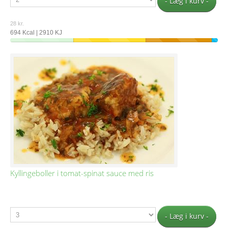
- Læg i kurv -
28 kr.
694 Kcal | 2910 KJ
Kyllingeboller i tomat-spinat sauce med ris
- Læg i kurv -