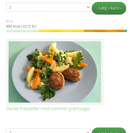
- Læg i kurv -
40 kr.
996 Kcal | 4172 KJ
Slanke frikadeller med sommer grøntsager