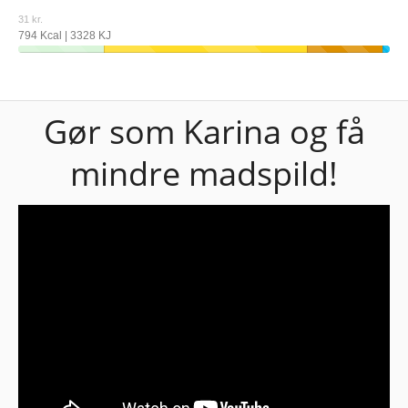
31 kr.
794 Kcal | 3328 KJ
Gør som Karina og få
mindre madspild!