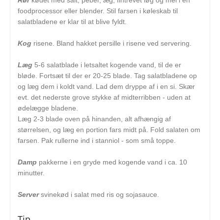
foodprocessor eller blender. Stil farsen i køleskab til
salatbladene er klar til at blive fyldt.
Kog
risene. Bland hakket persille i risene ved servering.
Læg
5-6 salatblade i letsaltet kogende vand, til de er
bløde. Fortsæt til der er 20-25 blade. Tag salatbladene op
og læg dem i koldt vand. Lad dem dryppe af i en si. Skær
evt. det nederste grove stykke af midterribben - uden at
ødelægge bladene.
Læg 2-3 blade oven på hinanden, alt afhængig af
størrelsen, og læg en portion fars midt på. Fold salaten om
farsen. Pak rullerne ind i stanniol - som små toppe.
Damp
pakkerne i en gryde med kogende vand i ca. 10
minutter.
Server
svinekød i salat med ris og sojasauce.
Tip