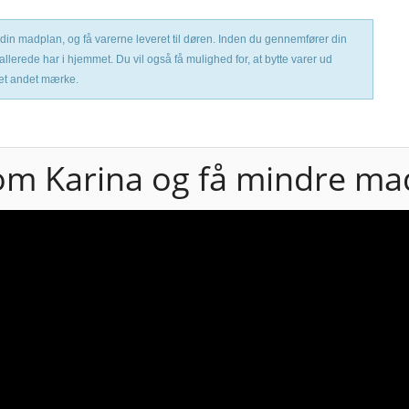
 til din madplan, og få varerne leveret til døren. Inden du gennemfører din
 allerede har i hjemmet. Du vil også få mulighed for, at bytte varer ud
 et andet mærke.
om Karina og få mindre mad