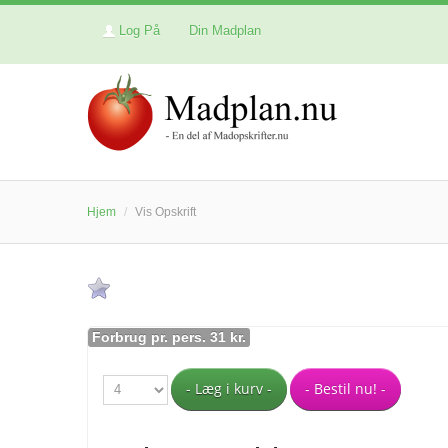
Log På
Din Madplan
Hjem
/
Vis Opskrift
Forbrug pr. pers. 31 kr.
- Læg i kurv -
- Bestil nu! -