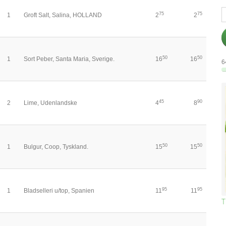
75
75
1
Groft Salt, Salina, HOLLAND
2
2
50
50
1
Sort Peber, Santa Maria, Sverige.
16
16
6
45
90
2
Lime, Udenlandske
4
8
50
50
1
Bulgur, Coop, Tyskland.
15
15
95
95
1
Bladselleri u/top, Spanien
11
11
T