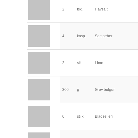
2
tsk.
Havsalt
4
knsp.
Sort peber
2
stk.
Lime
300
g
Grov bulgur
6
stilk
Bladselleri