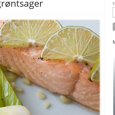
grøntsager
E