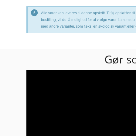
Alle varer kan leveres til denne opskrift. Tilføj opskriften
bestilling, vil du få mulighed for at vælge varer fra som du
med andre varianter, som f.eks. en økologisk variant eller
Gør s