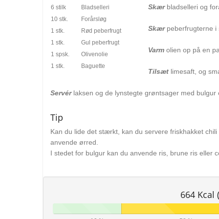
Skær
bladselleri og for
6 stilk
Bladselleri
10 stk.
Forårsløg
Skær
peberfrugterne i s
1 stk.
Rød peberfrugt
1 stk.
Gul peberfrugt
Varm
olien op på en pa
1 spsk.
Olivenolie
1 stk.
Baguette
Tilsæt
limesaft, og sma
Servér
laksen og de lynstegte grøntsager med bulgur o
Tip
Kan du lide det stærkt, kan du servere friskhakket chili 
anvende ørred.
I stedet for bulgur kan du anvende ris, brune ris eller
664 Kcal 