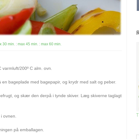
R
 30 min.
:
max 45 min.
:
max 60 min.
 varmluft/200º C alm. ovn.
 en bageplade med bagepapir, og krydr med salt og peber.
efrugt, og skær den derpå i tynde skiver. Læg skiverne taglagt
T
 i ovnen.
sningen på emballagen.