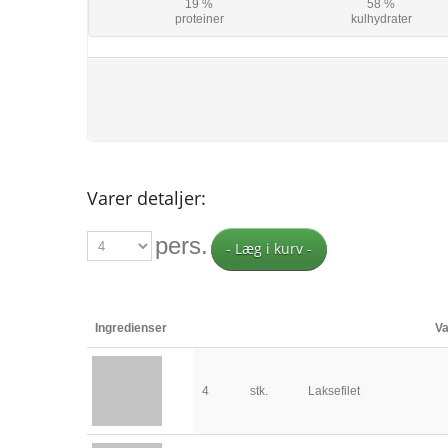
19 %
58 %
proteiner
kulhydrater
Varer detaljer:
pers.
- Læg i kurv -
Ingredienser
Va
4
stk.
Laksefilet