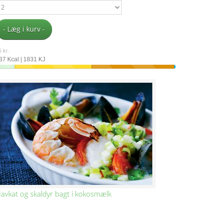
- Læg i kurv -
 kr.
37 Kcal | 1831 KJ
avkat og skaldyr bagt i kokosmælk