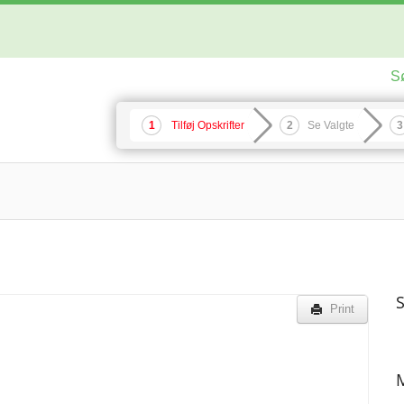
S
Tilføj Opskrifter
Se Valgte
S
Print
M