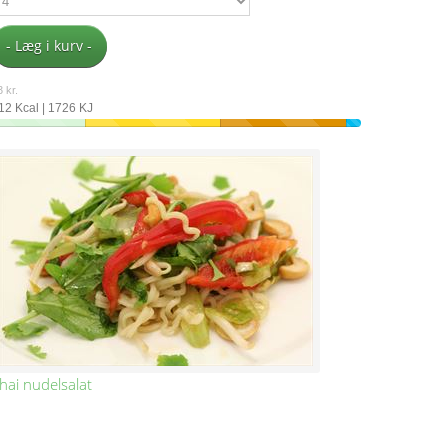
- Læg i kurv -
 kr.
12 Kcal | 1726 KJ
hai nudelsalat