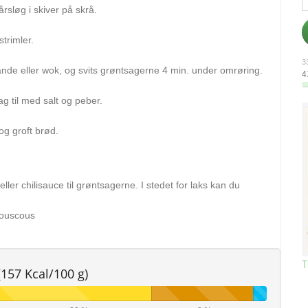
årsløg i skiver på skrå.
trimler.
33
nde eller wok, og svits grøntsagerne 4 min. under omrøring.
4
g til med salt og peber.
g groft brød.
eller chilisauce til grøntsagerne. I stedet for laks kan du
 couscous
T
(157 Kcal/100 g)