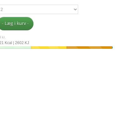
- Læg i kurv -
 kr.
21 Kcal | 2602 KJ