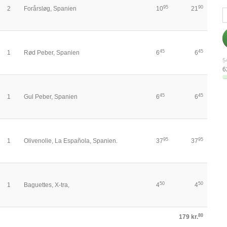
95
90
2
Forårsløg, Spanien
10
21
45
45
1
Rød Peber, Spanien
6
6
54
6
45
45
1
Gul Peber, Spanien
6
6
95
95
1
Olivenolie, La Española, Spanien.
37
37
50
50
1
Baguettes, X-tra,
4
4
80
179 kr.