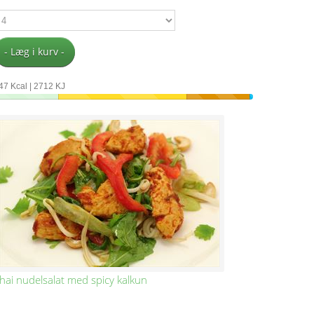
- Læg i kurv -
47 Kcal | 2712 KJ
hai nudelsalat med spicy kalkun