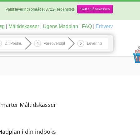
Valgt leveringsområde:
8722 Hedensted
Skift / Gå til kassen
øg
|
Måltidskasser
|
Ugens Madplan
|
FAQ
|
Erhverv
Dit Postnr.
Vareoversigt
Levering
0
marter Måltidskasser
adplan i din indboks