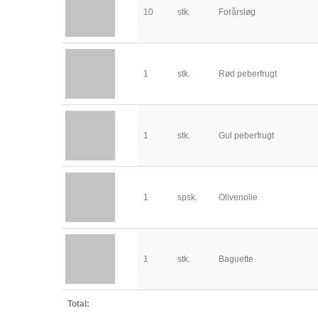
10
stk.
Forårsløg
1
stk.
Rød peberfrugt
1
stk.
Gul peberfrugt
1
spsk.
Olivenolie
1
stk.
Baguette
Total: