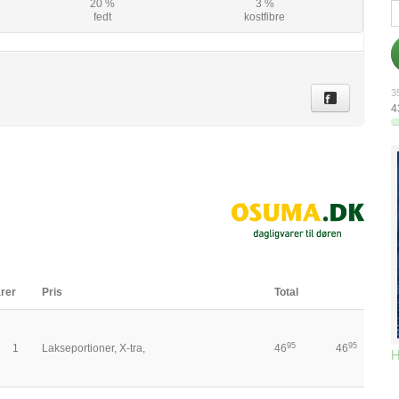
20 %
3 %
fedt
kostfibre
35
4
rer
Pris
Total
95
95
1
Lakseportioner, X-tra,
46
46
H