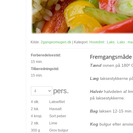
Kilde:
2gangeomugen.dk
| Kategori:
Hovedret
:
Laks
:
Laks
:
max
Forberedelsestid:
Fremgangsmåde
15 min.
Tænd
ovnen på 180º C
Tilberedningstid:
15 min.
Læg
laksestykkerne på
pers.
Halvér
halvdelen af lim
på laksestykkerne.
4 stk.
Laksefilet
2 tsk.
Havsalt
Bag
laksen 12-15 min.
4 knsp.
Sort peber
2 stk.
Lime
Kog
bulgur efter anvi
300 g
Grov bulgur