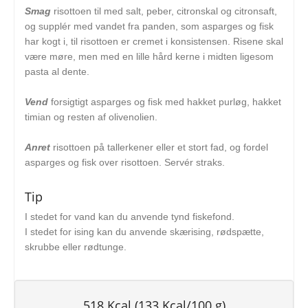
Smag
risottoen til med salt, peber, citronskal og citronsaft,
og supplér med vandet fra panden, som asparges og fisk
har kogt i, til risottoen er cremet i konsistensen. Risene skal
være møre, men med en lille hård kerne i midten ligesom
pasta al dente.
Vend
forsigtigt asparges og fisk med hakket purløg, hakket
timian og resten af olivenolien.
Anret
risottoen på tallerkener eller et stort fad, og fordel
asparges og fisk over risottoen. Servér straks.
Tip
I stedet for vand kan du anvende tynd fiskefond.
I stedet for ising kan du anvende skærising, rødspætte,
skrubbe eller rødtunge.
518 Kcal (133 Kcal/100 g)