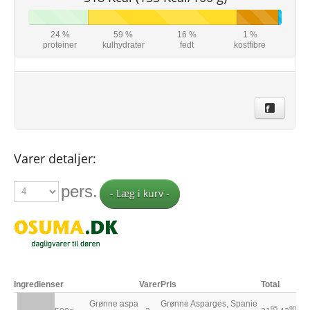
24 %
59 %
16 %
1 %
proteiner
kulhydrater
fedt
kostfibre
Varer detaljer:
pers.
- Læg i kurv -
Ingredienser
Varer
Pris
Total
Grønne aspa
Grønne Asparges, Spanie
95
90