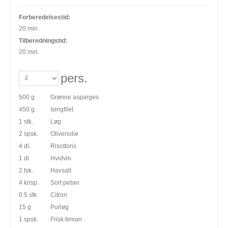
Forberedelsestid:
20 min.
Tilberedningstid:
20 min.
pers.
500 g
Grønne asparges
450 g
Isingfilet
1 stk.
Løg
2 spsk.
Olivenolie
4 dl.
Risottoris
1 dl.
Hvidvin
2 tsk.
Havsalt
4 knsp.
Sort peber
0.5 stk.
Citron
15 g
Purløg
1 spsk.
Frisk timian