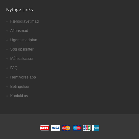
Nyttige Links
Færdiglavet mad
Aftensmad
Ugens madplan
Søg opskrifter
Måltidskasser
FAQ
Hent vores app
Betingelser
Kontakt os