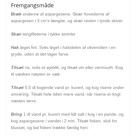
Fremgangsmåde
Bræk
enderne af aspargesene. Skær hovederne af
aspargesen i 3 cm's længde, og skær resten i tynde skiver.
Skær
isingfileterne i tykke strimler
Hak
løget fint. Svits løget i halvdelen af olivenolien i en
gryde, uden at det tager farve.
Tilsæt
ris, svits et øjeblik, og tilsæt vin eller vermouth. Kog
til væsken næsten er væk.
Tilsæt
0,5 dl kogende vand pr. kuvert, og kog risene under
omrøring. Tilsæt hele tiden mere vand, når risene er kogt
næsten tørre.
Bring
1 dl vand pr. kuvert med lidt salt i kog i en pande, og
kog aspargesene i vandet i 2 min. Tilsæt fisken, sluk for
blusset, og lad fisken trække færdig heri.