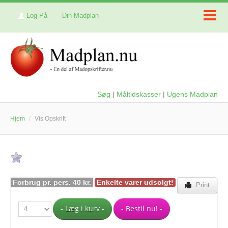
Log På
Din Madplan
Søg
|
Måltidskasser
|
Ugens Madplan
Hjem
/
Vis Opskrift
Forbrug pr. pers. 40 kr.
Enkelte varer udsolgt!
Print
- Læg i kurv -
- Bestil nu! -