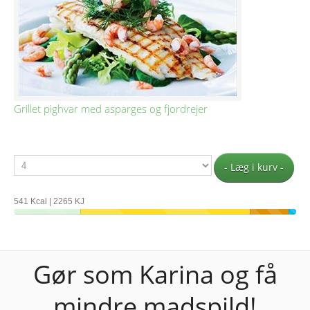
Grillet pighvar med asparges og fjordrejer
- Læg i kurv -
541 Kcal | 2265 KJ
Gør som Karina og få
mindre madspild!