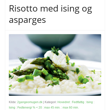
Risotto med ising og
asparges
Kilde:
2gangeomugen.dk
| Kategori:
Hovedret
:
Fedtfattig
:
Ising
:
Ising
:
Fedtenergi % < 20
:
max 45 min.
:
max 60 min.