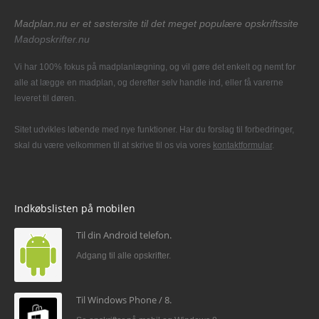
Madplan.nu er et søstersite til det meget populære opskriftssite
Madopskrifter.nu
Vi har 100% fokus på madplanlægning, og vil gøre det enkelt og nemt for
alle at lægge en madplan, og derefter selv handle ind, eller få varerne
leveret til døren.
Sitet udvikles løbende med nye funktioner. Har du forslag til forbedringer,
skal du være velkommen til at skrive til os via vores
kontaktformular
.
Indkøbslisten på mobilen
Til din Android telefon.
Adgang til alle opskrifter.
Til Windows Phone / 8.