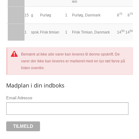
ien
75
75
15
g
Purløg
1
Purløg, Danmark
8
8
50
50
1
spsk.
Frisk timian
1
Frisk Timian, Danmark
14
14
Bemærk at ikke alle varer kan leveres til denne opskrift. De
varer der ikke kan leveres er markeret med en lys rød farve på
listen ovenfor.
Madplan i din indboks
Email Adresse