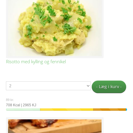
Risotto med kylling og fennikel
- Læg i kurv -
89 kr.
708 Kcal | 2965 KJ