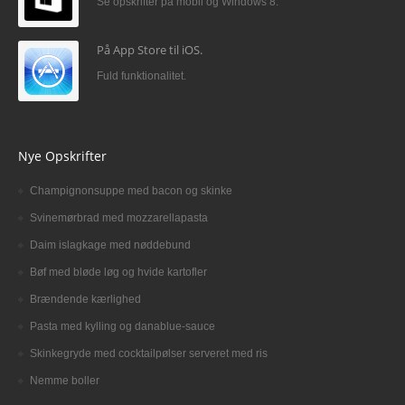
Se opskrifter på mobil og Windows 8.
På App Store til iOS.
Fuld funktionalitet.
Nye Opskrifter
Champignonsuppe med bacon og skinke
Svinemørbrad med mozzarellapasta
Daim islagkage med nøddebund
Bøf med bløde løg og hvide kartofler
Brændende kærlighed
Pasta med kylling og danablue-sauce
Skinkegryde med cocktailpølser serveret med ris
Nemme boller