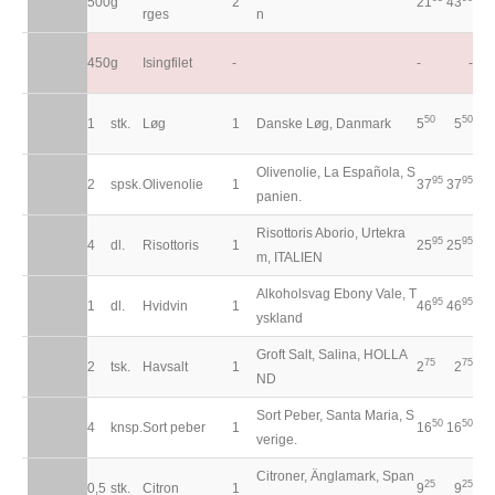
500
g
2
21
43
rges
n
450
g
Isingfilet
-
-
-
50
50
1
stk.
Løg
1
Danske Løg, Danmark
5
5
Olivenolie, La Española, S
95
95
2
spsk.
Olivenolie
1
37
37
panien.
Risottoris Aborio, Urtekra
95
95
4
dl.
Risottoris
1
25
25
m, ITALIEN
Alkoholsvag Ebony Vale, T
95
95
1
dl.
Hvidvin
1
46
46
yskland
Groft Salt, Salina, HOLLA
75
75
2
tsk.
Havsalt
1
2
2
ND
Sort Peber, Santa Maria, S
50
50
4
knsp.
Sort peber
1
16
16
verige.
Citroner, Änglamark, Span
25
25
0,5
stk.
Citron
1
9
9